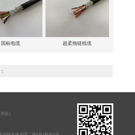
国标电缆
超柔拖链线缆
：
0(周生)
滘镇永逸花园二路6号2栋901室